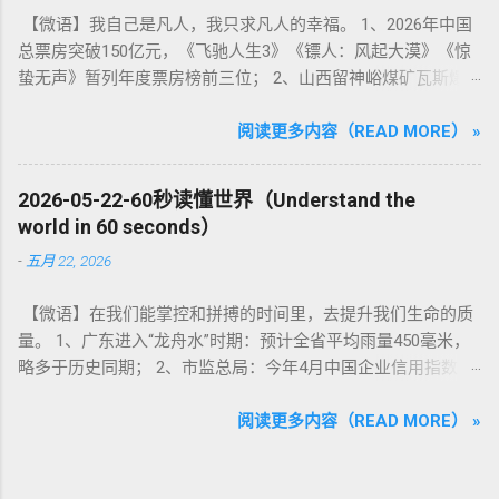
【微语】我自己是凡人，我只求凡人的幸福。 1、2026年中国
总票房突破150亿元，《飞驰人生3》《镖人：风起大漠》《惊
蛰无声》暂列年度票房榜前三位； 2、山西留神峪煤矿瓦斯爆
炸事故发布会：事故已致82人遇难，2人失联； 3、神舟二十三
号瞄准北京时间5月24日23时08分发射，乘组1名航天员将开展
阅读更多内容（READ MORE） »
1年期在轨驻留试验； 4、国产自研600公斤推力级涡扇发动机
首飞成功；我国完成全球首次537天万米深海材料腐蚀试验，再
2026-05-22-60秒读懂世界（Understand the
破世界纪录； 5、商务部：1-4月全国吸收外资2876.9亿元人民
world in 60 seconds）
币，同比下降10.3%； 6、数据显示：4月中国品牌在欧洲?纯电
-
五月 22, 2026
动汽车?市场的销量占比首超?15%?，创历史新高； 7、腾讯音
乐并购喜马拉雅后，宣布放弃与相关版权方的独家授权；
【微语】在我们能掌控和拼搏的时间里，去提升我们生命的质
DeepSeek官宣永久保留V4-Pro2.5折优惠； 8、广州市卫健委：
量。 1、广东进入“龙舟水”时期：预计全省平均雨量450毫米，
推进修订《广州市控制吸烟条例》，扩大禁止吸烟场所范围；
略多于历史同期； 2、市监总局：今年4月中国企业信用指数为
9、中国U17男足以2比3惜败日本获亚洲杯亚军；朝鲜“我的故
162.41，持续保持向好态势； 3、上海二手房“收储”将扩围至全
乡”女足1比0战胜日本球队夺得亚冠联赛冠军； 10、美媒：
部中心城区，试点三区已收购523套房源； 4、桂林一米粉店被
阅读更多内容（READ MORE） »
SpaceX星舰V3首飞成功，完成模拟卫星投放并在印度洋溅落，
曝“阴阳菜单”，本地人7元外地游客13元，当地通报：涉事店铺
其推力创人类历史新高； 11、美媒：美国宣布调整移民政策，
停业整改； 5、足协公布第三批处罚名单：17人被终身禁足，
在美外国人申请绿卡须返回原籍国提交申请，预计约60万人将