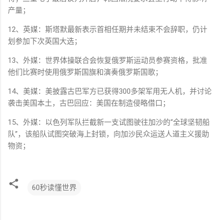
产量；
12、英媒：斯塔默最新表示首相任期并未结束不会辞职，仍计
划参加下次英国大选；
13、外媒：世界体操联合会恢复俄罗斯运动员参赛资格，批准
他们比赛时使用俄罗斯国旗和演奏俄罗斯国歌；
14、美媒：美披露古巴军方已获得300多架军用无人机，并讨论
袭击美国本土，古巴回应：美国在制造侵略借口；
15、外媒：以色列军队拦截新一支试图驶往加沙的“全球坚韧船
队”，该船队试图突破海上封锁，向加沙民众运送人道主义援助
物资；
60秒读懂世界
评