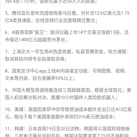
为6.4至7.7小时，该研究基于近50万人的数据；
5、腾讯音乐宣布完成收购喜马拉雅，对价含12.6亿美元及1.75
亿A类普通股，在线音频行业迎里程碑式整合；
6、A股再现新“股王”：联讯仪器上市14个交易日涨超15倍，总
市值近1400亿元超越贵州茅台；
7、上海交大一学生用AI伪造收据，私吞竞赛奖金，校方通报：
取消其校内转专业拟录取资格；
8、国家反诈中心app上线AI内容鉴定功能：可辨图像、视频、
文本等内容，综合准确率95%以上；
9、中国大模型周调用量连续三周超越美国，稳居全球首位；美
国人机包裹分拣对决，直播10小时最终人类险胜机器人；
10、美媒：美国因美伊冲突导致燃油成本额外支出已达415亿美
元，相当于每个美国家庭额外承担约316美元燃油成本；
11、韩媒：日本首相19日至20日访韩，韩国将以准国宾规格接
待；三星电子最后谈判开启，韩国法院要求罢工行动不得影响