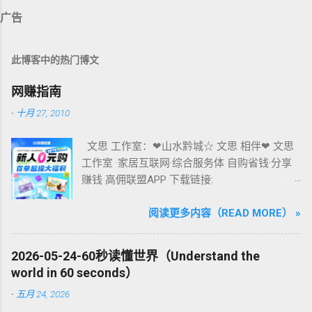
广告
此博客中的热门博文
网赚指南
-
十月 27, 2010
文思 工作室：❤山水黔城☆ 文思 相伴❤ 文思
工作室 ·家居互联网·综合服务体 自购省钱·分享
赚钱 高佣联盟APP 下载链接:
https://kzurl01.cn/t03ZFQ --------------- 或应用
市场搜索【高佣联盟】下载注册，填写邀请
阅读更多内容（READ MORE） »
码：14065904 网购/外卖/出行 搜全网优惠券 淘
宝、天猫、拼多多、京东、唯品会大部分商品
2026-05-24-60秒读懂世界（Understand the
都能返佣金，而且还有免单、一元购、一分薅
world in 60 seconds）
羊毛福利。邀请码：14065904，认准图标别下
-
五月 24, 2026
错了