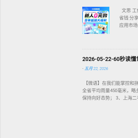
文思 工
省钱·分享赚钱
应用市场
全网优惠
免单、一
2026-05-22-60秒读懂世界
-
五月 22, 2026
【微语】在我们能掌控和拼
全省平均雨量450毫米，略
保持向好态势； 3、上海二
一米粉店被曝“阴阳菜单”，
三批处罚名单：17人被终身
治疗室在瑞金医院启用； 
深等9城，官方客服：正积极
问题，彻底震惊整个数学界