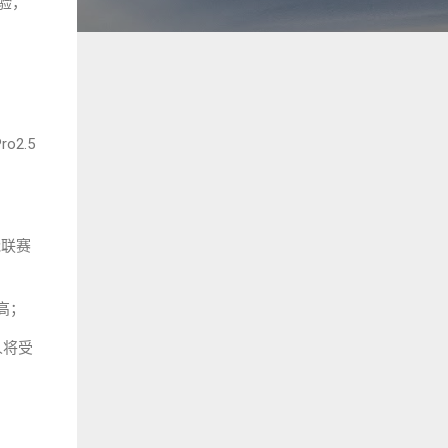
验，
2.5
冠联赛
高；
人将受