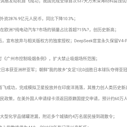
力级涡扇发动机首飞成功；我国完成全球首次537天万米深海材料腐蚀试
资2876.9亿元人民币，同比下降10.3%；
在欧洲?纯电动汽车?市场的销量占比首超?15%?，创历史新高；
宣布放弃与相关版权方的独家授权；DeepSeek官宣永久保留V4-Pro
订《广州市控制吸烟条例》，扩大禁止吸烟场所范围；
惜败日本获亚洲杯亚军；朝鲜“我的故乡”女足1比0战胜日本球队夺得亚
舰V3首飞成功，完成模拟卫星投放并在印度洋溅落，其推力创人类历史新
移民政策，在美外国人申请绿卡须返回原籍国提交申请，预计约60万
一大型化学品储罐泄漏，附近多个城镇约4万名居民接到疏散令；