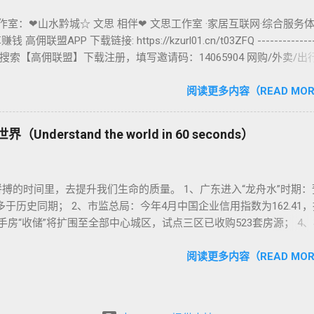
作室：❤山水黔城☆ 文思 相伴❤ 文思工作室 ·家居互联网·综合服务体
 高佣联盟APP 下载链接: https://kzurl01.cn/t03ZFQ -------------
搜索【高佣联盟】下载注册，填写邀请码：14065904 网购/外卖/出行
券 淘宝、天猫、拼多多、京东、唯品会大部分商品都能返佣金，而
元购、一分薅羊毛福利。邀请码：14065904，认准图标别下错了
阅读更多内容（READ MOR
（Understand the world in 60 seconds）
搏的时间里，去提升我们生命的质量。 1、广东进入“龙舟水”时期：
多于历史同期； 2、市监总局：今年4月中国企业信用指数为162.41
手房“收储”将扩围至全部中心城区，试点三区已收购523套房源； 4
本地人7元外地游客13元，当地通报：涉事店铺停业整改； 5、足协
禁足，48人禁足五年或以下； 6、国产质子装置获重大突破，360度
阅读更多内容（READ MOR
7、特斯拉官宣监督版FSD将登陆中国，正急招智驾测试技师，覆盖北
推进审批； 8、OpenAI宣布通用推理模型解决困扰人类80年的单位
； 9、今年以来我国造船业拿下全球超九成的超大型油轮新船订单，