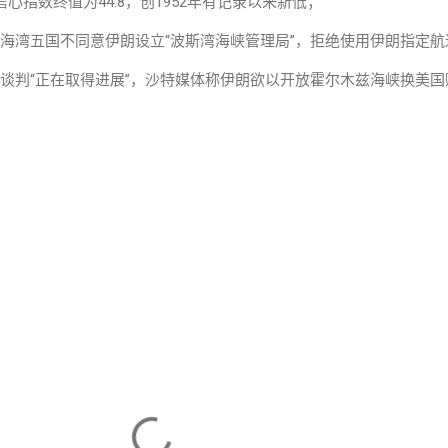
心指数终值为44.8，创1952年有记录以来新低；
等海湾五国不同意伊朗设立“波斯湾海峡管理局”，拒绝使用伊朗指定航
伊谈判“正在取得进展”，沙特媒体称伊朗欲以开放霍尔木兹海峡换美国