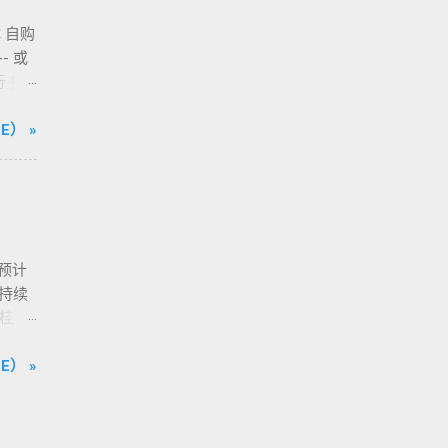
 自购
-- 或
 搜
且还有
E） »
预计
，持续
、桂林
公布第
旋转
E） »
上广
距离
订单