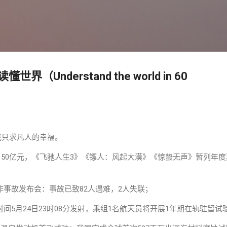
跳至主要内容
读懂世界（Understand the world in 60
我只求凡人的幸福。
破150亿元，《飞驰人生3》《镖人：风起大漠》《惊蛰无声》暂列年
炸事故发布会：事故已致82人遇难，2人失联；
间5月24日23时08分发射，乘组1名航天员将开展1年期在轨驻留试