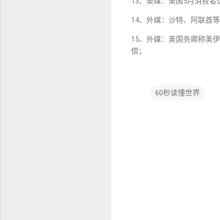
13、美媒：美国5月消费者信
14、外媒：沙特、阿联酋
15、外媒：美国务卿称美
偿；
60秒读懂世界
评
论